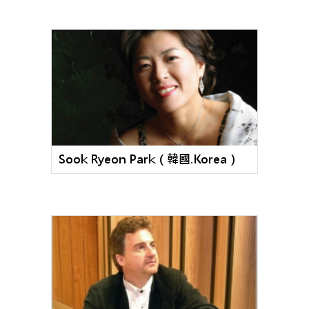
Sook Ryeon Park（韓國.Korea）